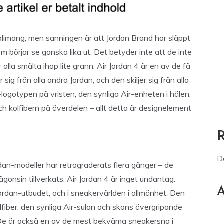
limang, men sanningen är att Jordan Brand har släppt
börjar se ganska lika ut. Det betyder inte att de inte
 alla smälta ihop lite grann. Air Jordan 4 är en av de få
r sig från alla andra Jordan, och den skiljer sig från alla
ogotypen på vristen, den synliga Air-enheten i hälen,
 kolfibern på överdelen – allt detta är designelement
.
D
rdan-modeller har retrograderats flera gånger – de
nsin tillverkats. Air Jordan 4 är inget undantag.
A
ordan-utbudet, och i sneakervärlden i allmänhet. Den
olfiber, den synliga Air-sulan och skons övergripande
. De är också en av de mest bekväma sneakersna i