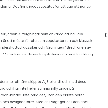
rna. Det finns inget substitut för att äga ett par av
.
ir Jordan 4-färgningar som är värda att ha i alla
C
 är ett måste för alla som uppskattar ren och klassisk
n underskattad klassiker och färgningen “Bred” är en av
 Var och en av dessa färgställningar är värdiga tillägg
 den mer allmänt släppta AJ3 eller till och med dess
änglig och har inte heller samma inflytande på
dan-bröder. Inte bara det, utan den är inte heller
n och designdetaljer. Med det sagt gör det den dock