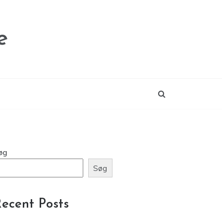
e
øg
Søg
ecent Posts