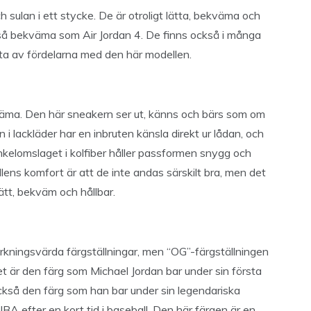
 sulan i ett stycke. De är otroligt lätta, bekväma och
r så bekväma som Air Jordan 4. De finns också i många
njuta av fördelarna med den här modellen.
väma. Den här sneakern ser ut, känns och bärs som om
n i lackläder har en inbruten känsla direkt ur lådan, och
 Ankelomslaget i kolfiber håller passformen snygg och
ns komfort är att de inte andas särskilt bra, men det
 lätt, bekväm och hållbar.
rkningsvärda färgställningar, men “OG”-färgställningen
et är den färg som Michael Jordan bar under sin första
ckså den färg som han bar under sin legendariska
A efter en kort tid i baseball. Den här färgen är en