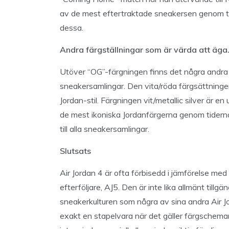
av de mest eftertraktade sneakersen genom tide
dessa.
Andra färgställningar som är värda att äga
Utöver “OG”-färgningen finns det några andra A
sneakersamlingar. Den vita/röda färgsättningen
Jordan-stil. Färgningen vit/metallic silver är e
de mest ikoniska Jordanfärgerna genom tiderna.
till alla sneakersamlingar.
Slutsats
Air Jordan 4 är ofta förbisedd i jämförelse med
efterföljare, AJ5. Den är inte lika allmänt tillg
sneakerkulturen som några av sina andra Air Jor
exakt en stapelvara när det gäller färgschema