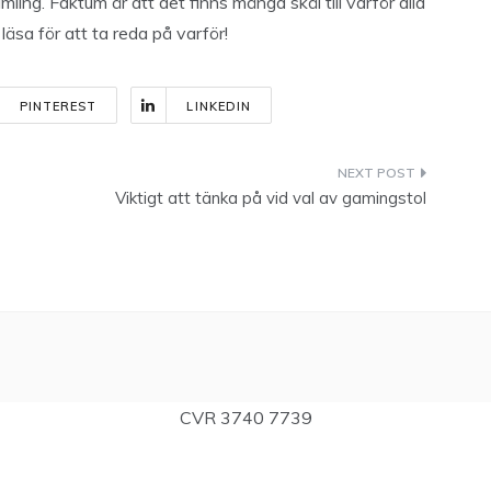
amling. Faktum är att det finns många skäl till varför alla
läsa för att ta reda på varför!
PINTEREST
LINKEDIN
Viktigt att tänka på vid val av gamingstol
CVR 3740 7739