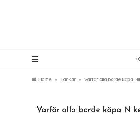
Skip
to
content
*
Home
»
Tankar
»
Varför alla borde köpa Ni
Varför alla borde köpa Nik