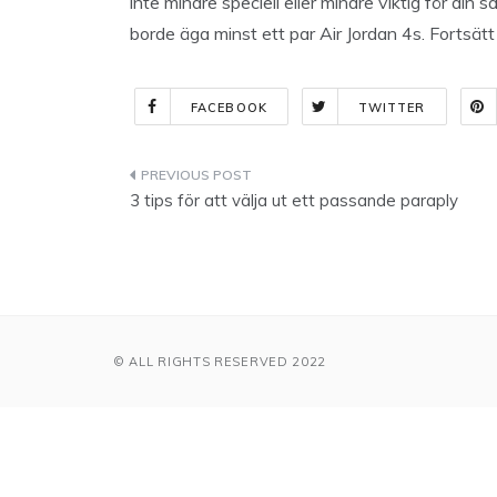
inte mindre speciell eller mindre viktig för din s
borde äga minst ett par Air Jordan 4s. Fortsätt 
FACEBOOK
TWITTER
Indlægsnavigation
3 tips för att välja ut ett passande paraply
© ALL RIGHTS RESERVED 2022