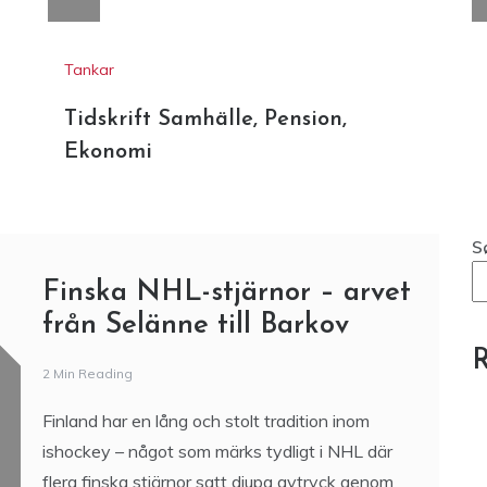
Tankar
Tidskrift Samhälle, Pension,
Ekonomi
S
Finska NHL-stjärnor – arvet
från Selänne till Barkov
R
2 Min Reading
Finland har en lång och stolt tradition inom
ishockey – något som märks tydligt i NHL där
flera finska stjärnor satt djupa avtryck genom