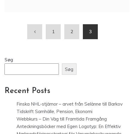
1
2
3
Søg
Søg
Recent Posts
Finska NHL-stjärnor – arvet från Selänne till Barkov
Tidskrift Samhälle, Pension, Ekonomi
Webbkurs – Din Väg till Framtida Framgång
Anteckningsböcker med Egen Logotyp: En Effektiv
Marknadsföringsstrategi för Varumärkesbyggande