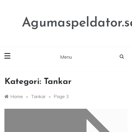
Skip
to
content
Agumaspeldator.s
Menu
Kategori:
Tankar
Home
»
Tankar
»
Page 3