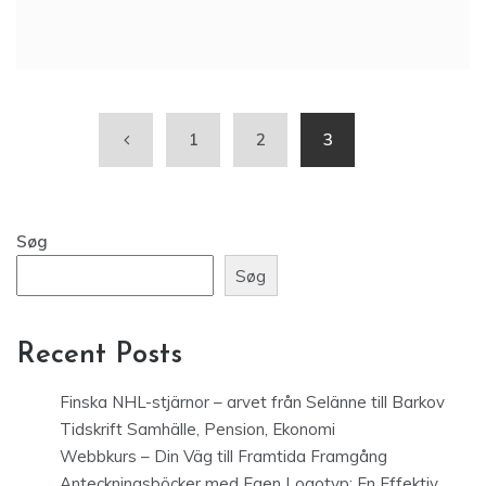
1
2
3
Søg
Søg
Recent Posts
Finska NHL-stjärnor – arvet från Selänne till Barkov
Tidskrift Samhälle, Pension, Ekonomi
Webbkurs – Din Väg till Framtida Framgång
Anteckningsböcker med Egen Logotyp: En Effektiv